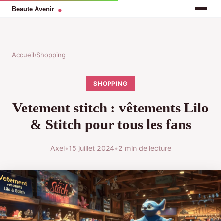
Accueil
›
Shopping
SHOPPING
Vetement stitch : vêtements Lilo
& Stitch pour tous les fans
Axel
•
15 juillet 2024
•
2 min de lecture