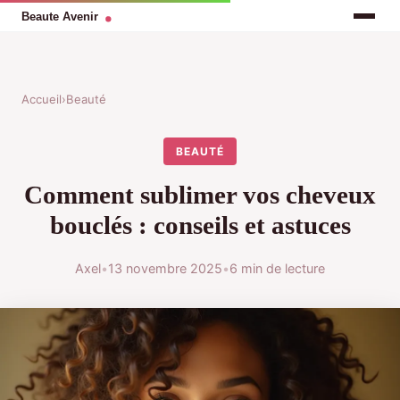
Accueil
›
Beauté
BEAUTÉ
Comment sublimer vos cheveux
bouclés : conseils et astuces
Axel
•
13 novembre 2025
•
6 min de lecture